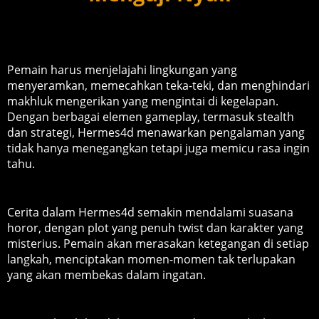
Pemain harus menjelajahi lingkungan yang
menyeramkan, memecahkan teka-teki, dan menghindari
makhluk mengerikan yang mengintai di kegelapan.
Dengan berbagai elemen gameplay, termasuk stealth
dan strategi, Hermes4d menawarkan pengalaman yang
tidak hanya menegangkan tetapi juga memicu rasa ingin
tahu.
Cerita dalam Hermes4d semakin mendalami suasana
horor, dengan plot yang penuh twist dan karakter yang
misterius. Pemain akan merasakan ketegangan di setiap
langkah, menciptakan momen-momen tak terlupakan
yang akan membekas dalam ingatan.