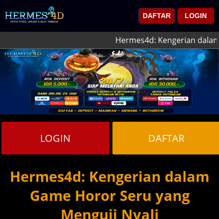
DAFTAR
LOGIN
LOGIN
DAFTAR
Hermes4d: Kengerian dalam
Game Horor Seru yang
Menguji Nyali