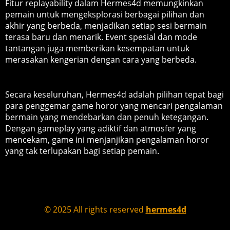
Fitur replayability dalam Hermes4d memungkinkan
pemain untuk mengeksplorasi berbagai pilihan dan
akhir yang berbeda, menjadikan setiap sesi bermain
terasa baru dan menarik. Event spesial dan mode
tantangan juga memberikan kesempatan untuk
merasakan kengerian dengan cara yang berbeda.
Secara keseluruhan, Hermes4d adalah pilihan tepat bagi
para penggemar game horor yang mencari pengalaman
bermain yang mendebarkan dan penuh ketegangan.
Dengan gameplay yang adiktif dan atmosfer yang
mencekam, game ini menjanjikan pengalaman horor
yang tak terlupakan bagi setiap pemain.
© 2025 All rights reserved
hermes4d